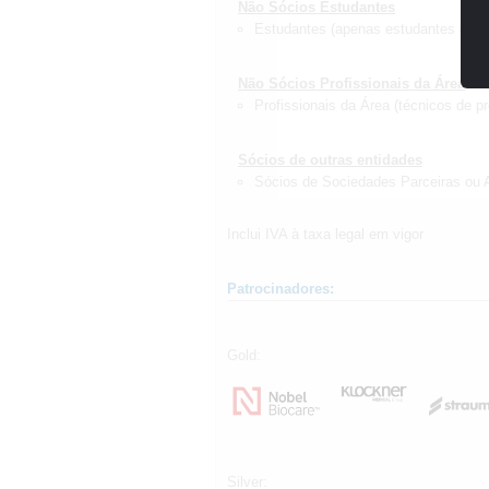
Não Sócios Estudantes
Estudantes (apenas estudantes do M
Não Sócios Profissionais da Área
Profissionais da Área (técnicos de pr
Sócios de outras entidades
Sócios de Sociedades Parceiras ou A
Inclui IVA à taxa legal em vigor
Patrocinadores:
Gold:
Silver: