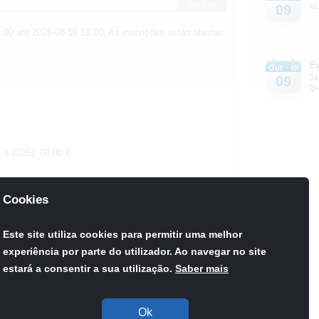
ocultar
XL
09
00 até 2026-08-16 12:00. As inscrições estão abertas.
E
Out
Ja
09
Qu
 a 2026): 60.00 €
Cookies
IMD): 40.00 €
Este site utiliza cookies para permitir uma melhor
experiência por parte do utilizador. Ao navegar no site
estará a consentir a sua utilização.
Saber mais
 a 2026): 150.00 €
Ok