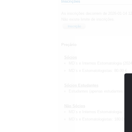
Inscrições
As inscrições decorrem de 2026-01-14 12:
Não existe limite de inscrições.
Inscrição
Preçário
Sócios
MD´s e Internos Estomatologia (2024
MD´s e Estomatologistas: 80.00 €
Sócios Estudantes
Estudantes (apenas estudantes do M
Não Sócios
MD´s e Internos Estomatologia (2024
MD´s e Estomatologistas: 180.00 €