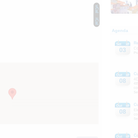
vCal
iCal
Agenda
Re
Set
Co
03
Pr
C
Out
4D
08
4t
co
Se
C
Out
El
08
co
Se
C
Out