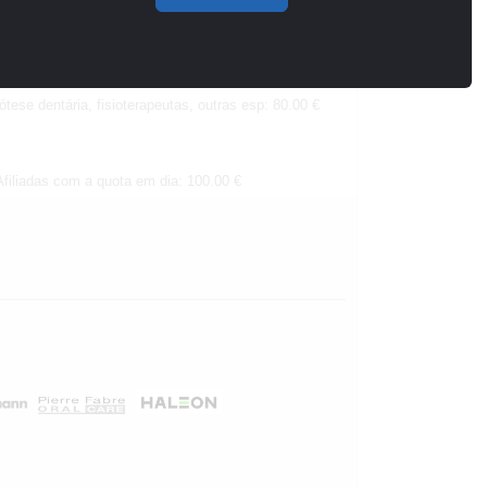
IMD): 80.00 €
ótese dentária, fisioterapeutas, outras esp: 80.00 €
filiadas com a quota em dia: 100.00 €