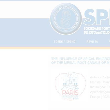
SOBRE A SPEMD
REVISTA
THE INFLUENCE OF APICAL ENLARG
OF THE MESIAL ROOT CANALS OF M
Autores: Sofi
Martins, Mário
Instituição: F
Apresentação
França | 2026