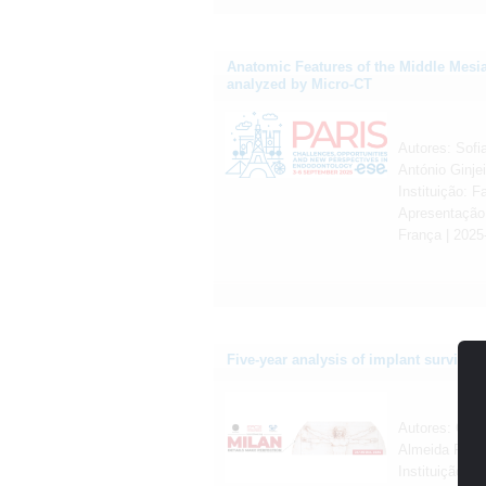
Anatomic Features of the Middle Mesia
analyzed by Micro-CT
Autores: Sofi
António Ginjei
Instituição: 
Apresentação
França | 2025
Five-year analysis of implant survival ra
Autores: Corr
Almeida R
Instituição: 