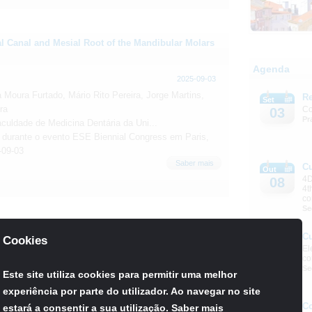
l Canal and Mesial Root of the Mandibular Molars
Agenda
2025-09-03
a Moura Furtado, Mário Rito Pereira, Jorge Martins,
Re
Set
ra
Co
03
Pr
Faculdade de Medicina Dentária da Uni...
 durante o evento ESE Biennial Congress em Paris,
-09-03
Saber mais
C
Out
4D
08
4t
co
Se
tes in lateral sinus lifting - randomized clinical trial
C
Cookies
Out
El
08
co
2024-10-24
Se
Este site utiliza cookies para permitir uma melhor
eia F, Gouveia S, Pozza DH, Campos Felino A, Faria-
experiência por parte do utilizador. Ao navegar no site
Faculdade de Medicina Dentaria da Uni...
C
estará a consentir a sua utilização.
Saber mais
Out