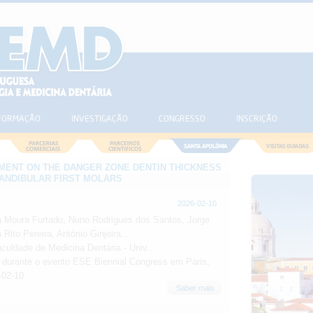
FORMAÇÃO
INVESTIGAÇÃO
CONGRESSO
INSCRIÇÃO
MENT ON THE DANGER ZONE DENTIN THICKNESS
ANDIBULAR FIRST MOLARS
2026-02-10
a Moura Furtado, Nuno Rodrigues dos Santos, Jorge
 Rito Pereira, António Ginjeira...
aculdade de Medicina Dentária - Univ...
 durante o evento ESE Biennial Congress em Paris,
-02-10
Saber mais