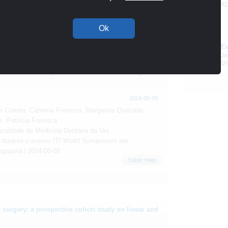
durante o evento IAO-EAO-SIdP em Milão, Itália |
XL
09
Saber mais
Ok
E
Out
Ja
09
Qu
ation: a case report on a screw-retained surgical
2024-05-09
é Correia, Catarina Fonseca, Margarida Quezada,
, Patrícia Fonseca
Faculdade de Medicina Dentária da Uni...
 durante o evento ITI World Symposium em
ngapura | 2024-05-09
Saber mais
 surgery: a prospective cohort study on linear and