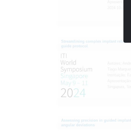
Apresentação 
2024-10-24
Streamlining complex implant rehabilit
guide protocol
Autores: Andr
Tiago Marques
Instituição: 
Apresentação
Singapura, Si
Assessing precision in guided implant
angular deviations