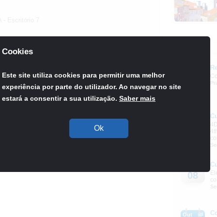
- Escritório 7
Agenda
Cookies
Re
Set
Este site utiliza cookies para permitir uma melhor
Co
03
Pr
experiência por parte do utilizador. Ao navegar no site
estará a consentir a sua utilização.
Saber mais
C
Out
4D
08
Ok
4t
co
Se
C
Out
El
08
co
Se
C
Out