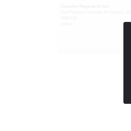
Conselho Regional do Sul
Rua Professor Fernando da Fonseca, 10A 
1600-618
Lisboa