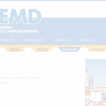
FORMAÇÃO
INVESTIGAÇÃO
CONGRESSO
INSCRIÇÃO
atologia e Medicina Dentária
ritório 7