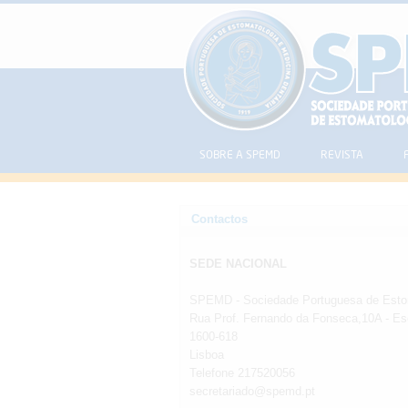
SOBRE A SPEMD
REVISTA
Contactos
SEDE NACIONAL
SPEMD - Sociedade Portuguesa de Estom
Rua Prof. Fernando da Fonseca,10A - Esc
1600-618
Lisboa
Telefone 217520056
secretariado@spemd.pt