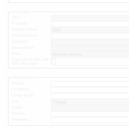
| Formação |
Título
Nº cédula
Entidade cédula
Ano licenciatura
Faculdade
Especialidade
Grupo
Cópia cédula (JPG, GIF,
PDF - Max 2Mb)
| Residência |
Morada
Localidade
Código postal
País
Distrito
Telefone
Telemóvel