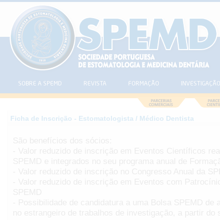
SOBRE A SPEMD
REVISTA
FORMAÇÃO
INVESTIGAÇÃ
Ficha de Inscrição - Estomatologista / Médico Dentista
São benefícios dos sócios:
- Valor reduzido de inscrição em Eventos Científicos rea
SPEMD e integrados no seu programa anual de Formaç
- Valor reduzido de inscrição no Congresso Anual da 
- Valor reduzido de inscrição em Eventos com Patrocínio
SPEMD
- Possibilidade de candidatura a uma Bolsa SPEMD de a
no estrangeiro de trabalhos de investigação, a partir do