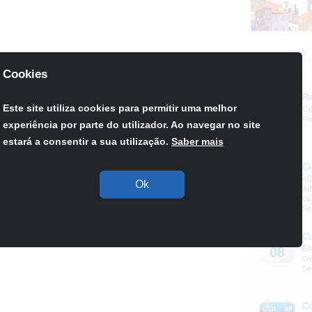
Agenda
Cookies
Re
Set
Este site utiliza cookies para permitir uma melhor
Co
03
Pr
experiência por parte do utilizador. Ao navegar no site
estará a consentir a sua utilização.
Saber mais
C
Out
4D
08
Ok
4t
co
Se
C
Out
El
08
co
Se
C
Out