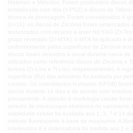
Materiais e Métodos: Foram produzidos discos d
estabilizada com ítria (Y-PSZ) e discos de Titâni
técnica de prensagem. Foram considerados 4 gr
(n=15): os discos de Zircónia foram sinterizados 
texturizados com recurso a laser Nd:YAG (Zr-Tex
grupo revestido (Zr-MTA), o MTA foi aplicado e di
uniformemente pelas superfícies de Zircónia text
discos foram deixados a secar durante cerca de
utilizados como referência discos de Zircónia e T
textura (Zr-Lisa e Ti-Liso, respetivamente). A ru
superfície (Ra) das amostras foi avaliada por perf
contato. Os osteoblastos humanos (hFOB) foram
discos durante 14 dias e de acordo com estudos
previamente. A adesão e morfologia celular for
através de microscopia eletrónica de varrimento 
viabilidade celular foi avaliada aos 1, 3, 7 e 14 
método fluorescente à base de resazurina. A libe
interleucina 8 e osteocalcina foi medida aos 1 e 3