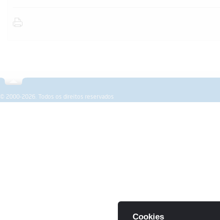
Sobre a SPEMD
Revista
Formação
Investigação
© 2000-2026. Todos os direitos reservados
Cookies