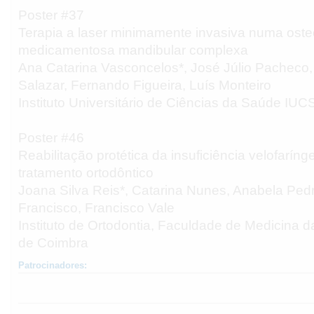
Poster #37
Terapia a laser minimamente invasiva numa ost
medicamentosa mandibular complexa
Ana Catarina Vasconcelos*, José Júlio Pacheco
Salazar, Fernando Figueira, Luís Monteiro
Instituto Universitário de Ciências da Saúde I
Poster #46
Reabilitação protética da insuficiência velofaríng
tratamento ortodôntico
Joana Silva Reis*, Catarina Nunes, Anabela Ped
Francisco, Francisco Vale
Instituto de Ortodontia, Faculdade de Medicina 
de Coimbra
Patrocinadores: