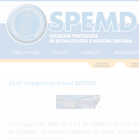
SOBRE A SPEMD
REVISTA
FORMAÇÃO
INVESTIGAÇÃ
XLIV Congresso Anual SPEMD
Terá lugar nos dias 11 e 12 de outubro, o XLIV 
da SPEMD. O evento regressa ao Porto, à Funda