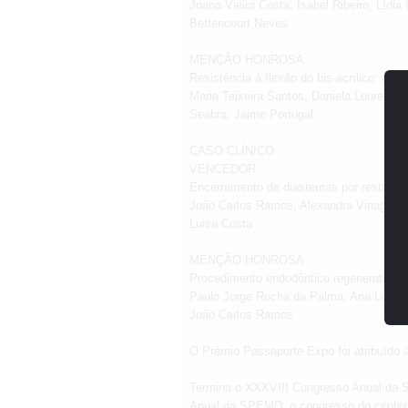
Joana Vieira Costa, Isabel Ribeiro, Lídia
Bettencourt Neves
MENÇÃO HONROSA
Resistência à flexão do bis-acrílico: efe
Maria Teixeira Santos, Daniela Lourenço,
Seabra, Jaime Portugal
CASO CLÍNICO
VENCEDOR
Encerramento de diastemas por restauraç
João Carlos Ramos, Alexandra Vinagre, S
Luisa Costa
MENÇÃO HONROSA
Procedimento endodôntico regenerativo e
Paulo Jorge Rocha da Palma, Ana Luisa 
João Carlos Ramos
O Prémio Passaporte Expo foi atribuído 
Termina o XXXVIII Congresso Anual da
Anual da SPEMD, o congresso do centená