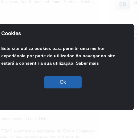
 Gonçalves, Ana Bettencourt, Jaime Portugal, Cristina
XL
09
ito do tratamento térmico pós-polimerização
E
Out
 Sandrine Almeida, Cristina Bettencourt Neves, Bruno
Cookies
Ja
09
Qu
Este site utiliza cookies para permitir uma melhor
experiência por parte do utilizador. Ao navegar no site
estará a consentir a sua utilização.
Saber mais
ões diretas em resina composta: série de casos.
érgio Matos, Orlando Martins, Francisco Basto, Ana
Ok
m dente permanente imaturo: relato de caso clínico
Costa, Alexandra Vinagre, Daniela Santos Soares,
à congressista Leonor Neto.
 SPEMD e começa a preparação do XXXIX Congreeso
rio. No ano de celebração dos 100 anos da