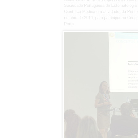
Sociedade Portuguesa de Estomatologia 
Científica Médica em atividade, da Penín
outubro de 2019, para participar no Congr
Porto.