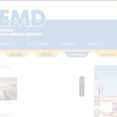
FORMAÇÃO
INVESTIGAÇÃO
CONGRESSO
INSCRIÇÃO
3º dia
vCal
iCal
a SPEMD.