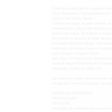
O terceiro e último dia do congresso incl
Sérgio Bernardes e Odontopediatria com 
Costa e João Carlos Ramos.
Também teve lugar, da parte da tarde, no 
moderado pelo colega Pedro Nicolau e c
Pedro Couto Viana, Rui Falacho e Jorge 
No Auditório 2, da parte da tarde, decor
Sociedade Científica Afiliada, a Socieda
moderação de Américo Ferraz e Pedro Mar
João Cerejeira e Eugénio Martins.
Nas salas 3 e 4 decorreram, respetivame
Anual de Higiene Oral tornando o Cong
abrangente na área da Saúde Oral.
De manhã teve lugar a terceira sessão de
entrega dos Prémios Congresso, Investi
PRÉMIO DO CONGRESSO
INVESTIGAÇÃO
VENCEDOR
Veiculação de clorexidina em resinas acríl