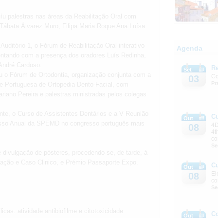
uíu palestras nas áreas da Reabilitação Oral com
Tábata Álvarez Muro, Filipa Maria Roque Ana Luísa
Auditório 1, o Fórum de Reabilitação Oral interativo
Agenda
ontando com a presença dos oradores Luís Redinha,
André Cardoso.
Re
Set
reu o Fórum de Ortodontia, organização conjunta com a
Co
03
Pr
de Portuguesa de Ortopedia Dento-Facial, com
iano Pereira e palestras ministradas pelos colegas
nte, o Curso de Assistentes Dentários e a V Reunião
C
Out
resso Anual da SPEMD no congresso português mais
4D
08
4t
co
Se
 divulgação de pósteres, procedendo-se, de tarde, á
gação e Caso Clinico, e Prémio Passaporte Expo.
C
Out
El
08
co
Se
icas: atividade antibiofilme e citotoxicidade
C
Out