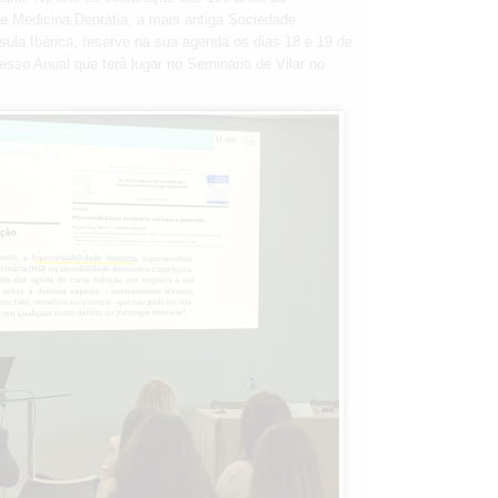
e Medicina Dentátia, a mais antiga Sociedade
sula Ibérica, reserve na sua agenda os dias 18 e 19 de
esso Anual que terá lugar no Seminário de Vilar no