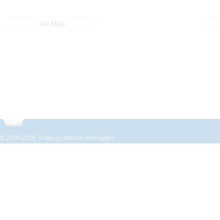
Ver Mais
Sobre a SPEMD
Revista
Formação
Investigação
© 2000-2026. Todos os direitos reservados